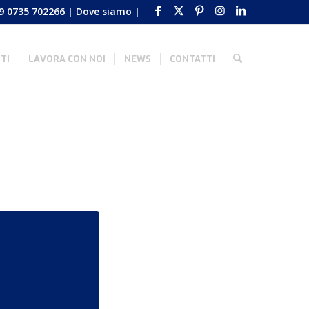
9 0735 702266
|
Dove siamo
|
TI
LAVORA CON NOI
NEWS
CONTATTI