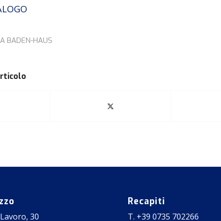
TALOGO
DA
BADEN-HAUS
rticolo
izzo
Recapiti
 Lavoro, 30
T. +39 0735 702266