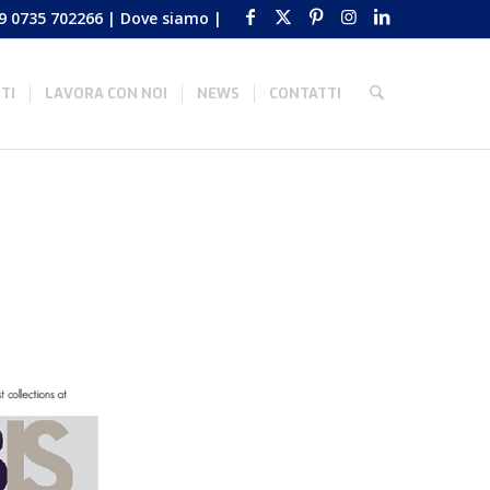
9 0735 702266
|
Dove siamo
|
TI
LAVORA CON NOI
NEWS
CONTATTI