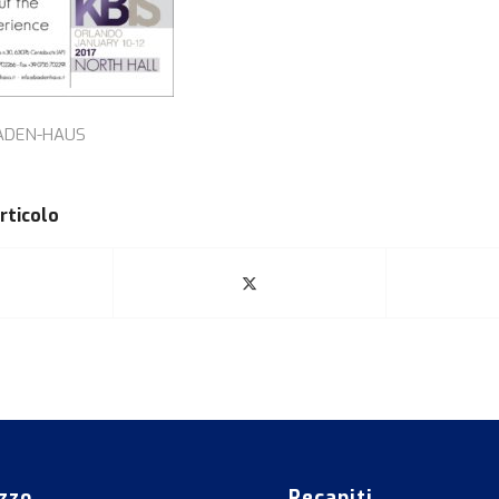
ADEN-HAUS
rticolo
izzo
Recapiti