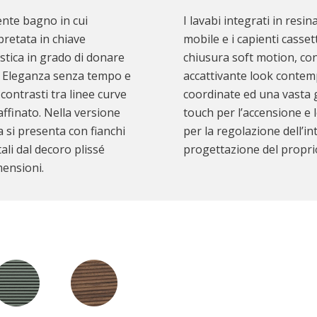
ente bagno in cui
I lavabi integrati in resi
pretata in chiave
mobile e i capienti casse
stica in grado di donare
chiusura soft motion, con
. Eleganza senza tempo e
accattivante look contem
ontrasti tra linee curve
coordinate ed una vasta 
affinato. Nella versione
touch per l’accensione e
a si presenta con fianchi
per la regolazione dell’in
li dal decoro plissé
progettazione del propri
ensioni.