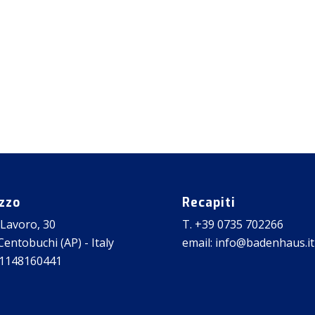
izzo
Recapiti
 Lavoro, 30
T. +39 0735 702266
entobuchi (AP) - Italy
email: info@badenhaus.it
01148160441