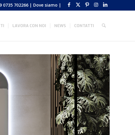
9 0735 702266
|
Dove siamo
|
TI
LAVORA CON NOI
NEWS
CONTATTI