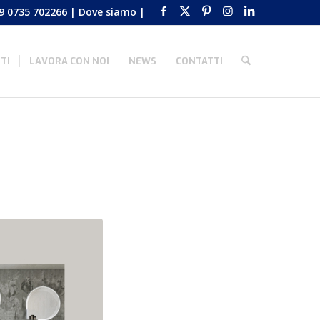
9 0735 702266
|
Dove siamo
|
TI
LAVORA CON NOI
NEWS
CONTATTI