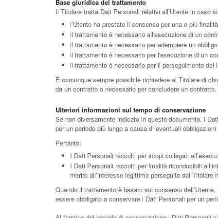
Base giuridica del trattamento
Il Titolare tratta Dati Personali relativi all’Utente in caso
l’Utente ha prestato il consenso per una o più finalit
il trattamento è necessario all'esecuzione di un contr
il trattamento è necessario per adempiere un obbligo l
il trattamento è necessario per l'esecuzione di un compi
il trattamento è necessario per il perseguimento del le
È comunque sempre possibile richiedere al Titolare di chiar
da un contratto o necessario per concludere un contratto.
Ulteriori informazioni sul tempo di conservazione
Se non diversamente indicato in questo documento, i Dati Pe
per un periodo più lungo a causa di eventuali obbligazioni 
Pertanto:
I Dati Personali raccolti per scopi collegati all’esecu
I Dati Personali raccolti per finalità riconducibili all
merito all’interesse legittimo perseguito dal Titolare 
Quando il trattamento è basato sul consenso dell’Utente, i
essere obbligato a conservare i Dati Personali per un peri
Al termine del periodo di conservazione i Dati Personali saran