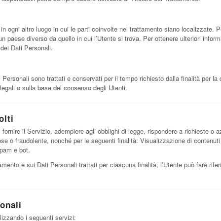
in ogni altro luogo in cui le parti coinvolte nel trattamento siano localizzate. Per
 un paese diverso da quello in cui l’Utente si trova. Per ottenere ulteriori infor
 dei Dati Personali.
rsonali sono trattati e conservati per il tempo richiesto dalla finalità per la
legali o sulla base del consenso degli Utenti.
olti
 fornire il Servizio, adempiere agli obblighi di legge, rispondere a richieste o azio
dolose o fraudolente, nonché per le seguenti finalità: Visualizzazione di contenu
spam e bot.
tamento e sui Dati Personali trattati per ciascuna finalità, l’Utente può fare rif
onali
ilizzando i seguenti servizi: