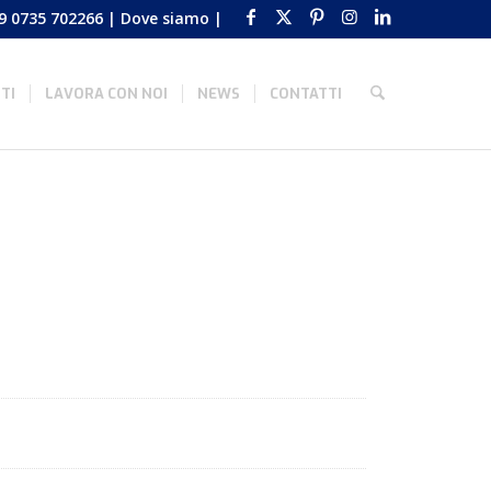
9 0735 702266
|
Dove siamo
|
TI
LAVORA CON NOI
NEWS
CONTATTI