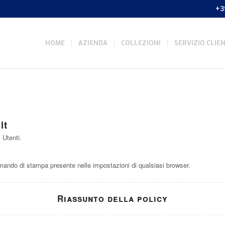
+3
HOME
AZIENDA
COLLEZIONI
SERVIZIO CLIEN
it
 Utenti.
ando di stampa presente nelle impostazioni di qualsiasi browser.
Riassunto della policy