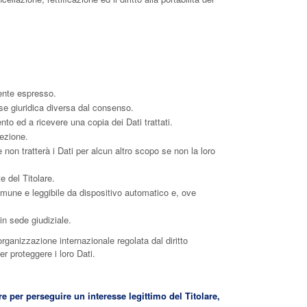
ente espresso.
se giuridica diversa dal consenso.
ento ed a ricevere una copia dei Dati trattati.
rezione.
e non tratterà i Dati per alcun altro scopo se non la loro
e del Titolare.
 comune e leggibile da dispositivo automatico e, ove
in sede giudiziale.
 organizzazione internazionale regolata dal diritto
r proteggere i loro Dati.
ure per perseguire un interesse legittimo del Titolare,