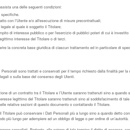
 sussista una delle seguenti condizioni:
à specifiche.
atto con l’Utente e/o all'esecuzione di misure precontrattuali;
egale al quale è soggetto il Titolare;
to di interesse pubblico o per l'esercizio di pubblici poteri di cui è investito i
gittimo interesse del Titolare o di terzi.
ire la concreta base giuridica di ciascun trattamento ed in particolare di speci
rsonali sono trattati e conservati per il tempo richiesto dalla finalità per la
legali o sulla base del consenso degli Utenti.
zione di un contratto tra il Titolare e l’Utente saranno trattenuti sino a quando 
’interesse legittimo del Titolare saranno trattenuti sino al soddisfacimento di tal
nelle relative sezioni di questo documento o contattando il Titolare.
l Titolare può conservare i Dati Personali più a lungo sino a quando detto con
odo più lungo per adempiere ad un obbligo di legge o per ordine di un’autorità.
no cancellati. Pertanto, allo spirare di tale termine il diritto di accesso, cancel