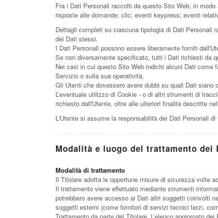
Fra i Dati Personali raccolti da questo Sito Web, in modo a
risposte alle domande; clic; eventi keypress; eventi relat
Dettagli completi su ciascuna tipologia di Dati Personali ra
dei Dati stessi.
I Dati Personali possono essere liberamente forniti dall'Ut
Se non diversamente specificato, tutti i Dati richiesti da 
Nei casi in cui questo Sito Web indichi alcuni Dati come fa
Servizio o sulla sua operatività.
Gli Utenti che dovessero avere dubbi su quali Dati siano obb
L’eventuale utilizzo di Cookie - o di altri strumenti di tracc
richiesto dall'Utente, oltre alle ulteriori finalità descritt
L'Utente si assume la responsabilità dei Dati Personali di 
Modalità e luogo del trattamento dei D
Modalità di trattamento
Il Titolare adotta le opportune misure di sicurezza volte a
Il trattamento viene effettuato mediante strumenti informati
potrebbero avere accesso ai Dati altri soggetti coinvolti 
soggetti esterni (come fornitori di servizi tecnici terzi, 
Trattamento da parte del Titolare. L’elenco aggiornato dei