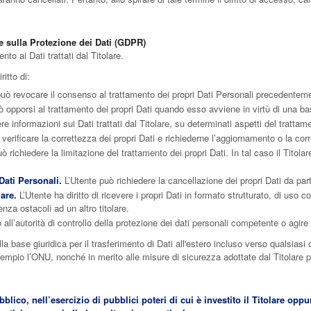
e sulla Protezione dei Dati (GDPR)
nto ai Dati trattati dal Titolare.
ritto di:
uò revocare il consenso al trattamento dei propri Dati Personali precedentem
 opporsi al trattamento dei propri Dati quando esso avviene in virtù di una ba
re informazioni sui Dati trattati dal Titolare, su determinati aspetti del trattam
verificare la correttezza dei propri Dati e richiederne l’aggiornamento o la cor
 richiedere la limitazione del trattamento dei propri Dati. In tal caso il Titolar
Dati Personali.
L’Utente può richiedere la cancellazione dei propri Dati da part
lare.
L’Utente ha diritto di ricevere i propri Dati in formato strutturato, di uso
enza ostacoli ad un altro titolare.
ll’autorità di controllo della protezione dei dati personali competente o agire 
lla base giuridica per il trasferimento di Dati all'estero incluso verso qualsiasi
empio l’ONU, nonché in merito alle misure di sicurezza adottate dal Titolare pe
blico, nell’esercizio di pubblici poteri di cui è investito il Titolare opp