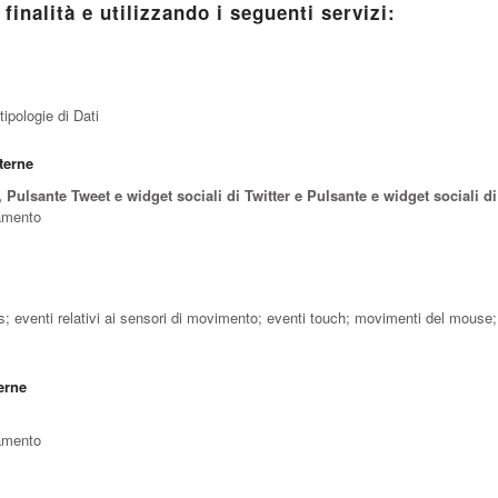
 finalità e utilizzando i seguenti servizi:
ipologie di Dati
terne
 Pulsante Tweet e widget sociali di Twitter e Pulsante e widget sociali d
iamento
ess; eventi relativi ai sensori di movimento; eventi touch; movimenti del mouse; 
erne
iamento