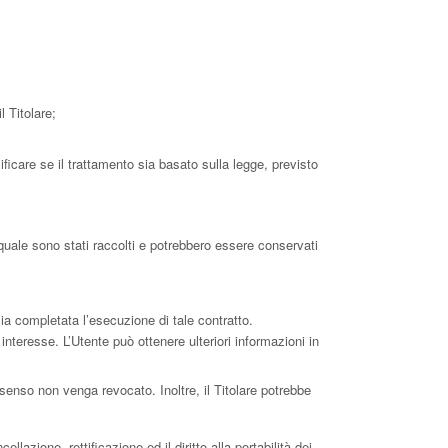
l Titolare;
ficare se il trattamento sia basato sulla legge, previsto
 quale sono stati raccolti e potrebbero essere conservati
sia completata l’esecuzione di tale contratto.
e interesse. L’Utente può ottenere ulteriori informazioni in
senso non venga revocato. Inoltre, il Titolare potrebbe
lazione, rettificazione ed il diritto alla portabilità dei