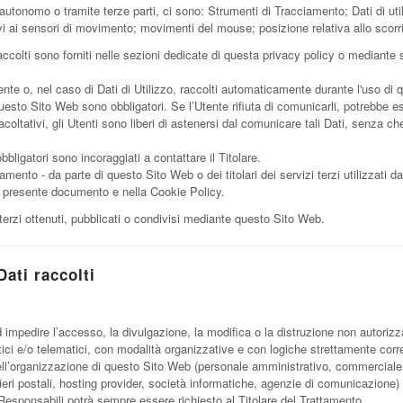
utonomo o tramite terze parti, ci sono: Strumenti di Tracciamento; Dati di util
ivi ai sensori di movimento; movimenti del mouse; posizione relativa allo scorr
ccolti sono forniti nelle sezioni dedicate di questa privacy policy o mediante sp
ente o, nel caso di Dati di Utilizzo, raccolti automaticamente durante l'uso di
questo Sito Web sono obbligatori. Se l’Utente rifiuta di comunicarli, potrebbe e
coltativi, gli Utenti sono liberi di astenersi dal comunicare tali Dati, senza c
ligatori sono incoraggiati a contattare il Titolare.
iamento - da parte di questo Sito Web o dei titolari dei servizi terzi utilizzati da
e nel presente documento e nella Cookie Policy.
terzi ottenuti, pubblicati o condivisi mediante questo Sito Web.
ati raccolti
d impedire l’accesso, la divulgazione, la modifica o la distruzione non autorizz
ci e/o telematici, con modalità organizzative e con logiche strettamente correlate
nell’organizzazione di questo Sito Web (personale amministrativo, commerciale,
corrieri postali, hosting provider, società informatiche, agenzie di comunicazio
 Responsabili potrà sempre essere richiesto al Titolare del Trattamento.