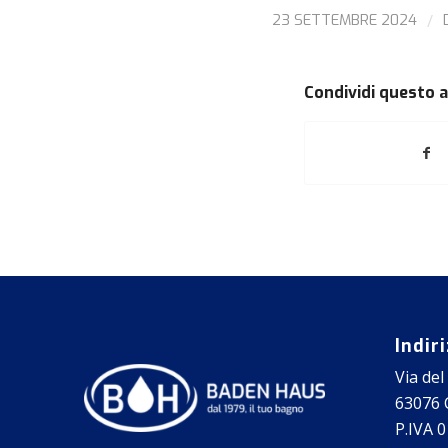
/
23 SETTEMBRE 2024
Condividi questo a
Indir
Via del
63076 C
P.IVA 