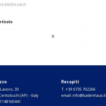
DA
BADEN-HAUS
rticolo
izzo
Recapiti
 Lavoro, 30
T. +39 0735 702266
entobuchi (AP) - Italy
email: info@badenhaus.it
01148160441