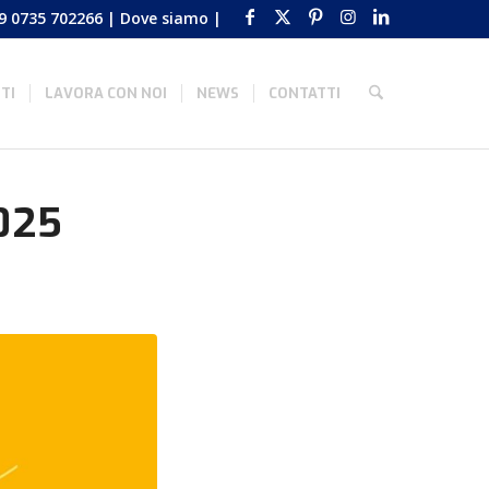
9 0735 702266
|
Dove siamo
|
TI
LAVORA CON NOI
NEWS
CONTATTI
025