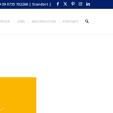
+39 0735 702266
|
Standort
|
RVICE
JOBS
NACHRICHTEN
KONTAKT