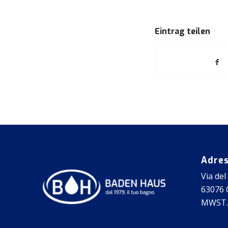
Eintrag teilen
Adre
Via del
63076 C
MWST.