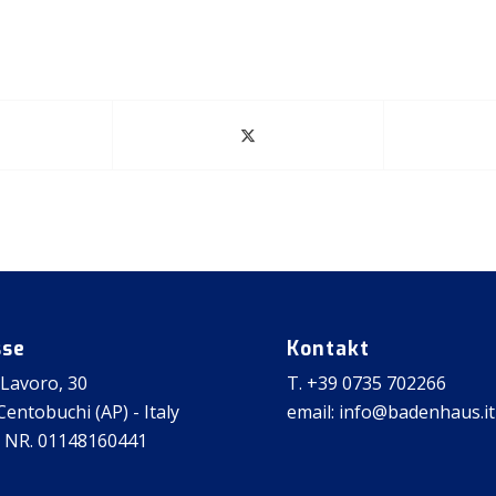
sse
Kontakt
 Lavoro, 30
T. +39 0735 702266
entobuchi (AP) - Italy
email: info@badenhaus.it
 NR. 01148160441