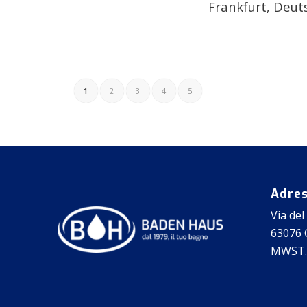
Frankfurt, Deut
1
2
3
4
5
Adre
Via del
63076 C
MWST.