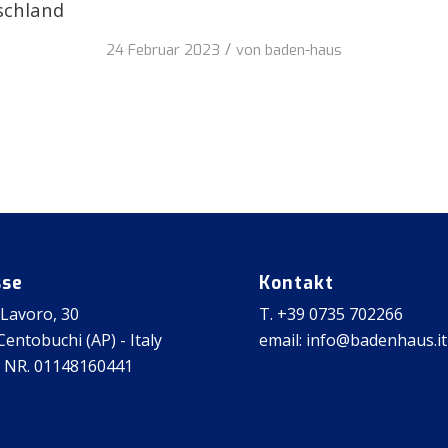
schland
/
24 Februar 2023
von
baden-haus
sse
Kontakt
 Lavoro, 30
T. +39 0735 702266
entobuchi (AP) - Italy
email: info@badenhaus.it
 NR. 01148160441