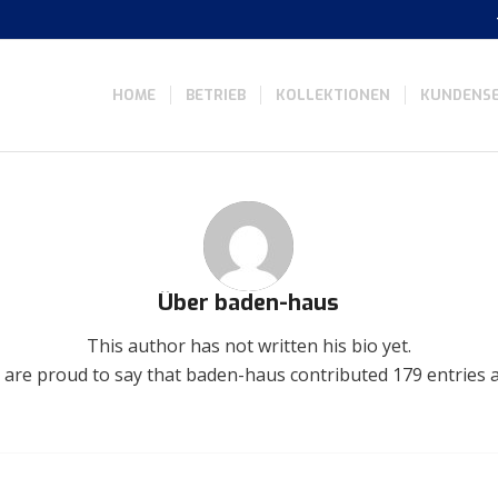
HOME
BETRIEB
KOLLEKTIONEN
KUNDENSE
Über
baden-haus
This author has not written his bio yet.
 are proud to say that
baden-haus
contributed 179 entries a