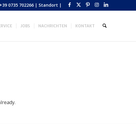
+39 0735 702266
|
Standort
|
RVICE
JOBS
NACHRICHTEN
KONTAKT
lready.