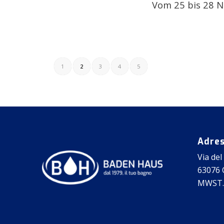
Vom 25 bis 28 
1
2
3
4
5
Adre
Via del
63076 C
MWST.