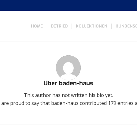
HOME
BETRIEB
KOLLEKTIONEN
KUNDENSE
Über
baden-haus
This author has not written his bio yet.
 are proud to say that
baden-haus
contributed 179 entries a