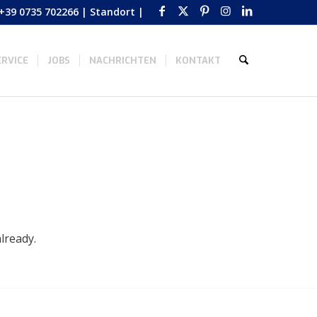
+39 0735 702266
|
Standort
|
RVICE
JOBS
NACHRICHTEN
KONTAKT
lready.