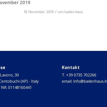
November 2019
/
18 November 2019
von
baden-haus
sse
Kontakt
 Lavoro, 30
T. +39 0735 702266
entobuchi (AP) - Italy
email: info@badenhaus.it
 NR. 01148160441