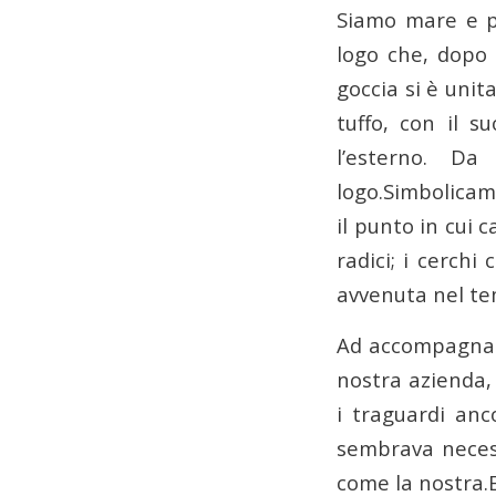
Siamo mare e po
logo che, dopo 
goccia si è unit
tuffo, con il s
l’esterno. D
logo.Simbolicam
il punto in cui c
radici; i cerchi
avvenuta nel t
Ad accompagnare
nostra azienda,
i traguardi anc
sembrava necess
come la nostra.E