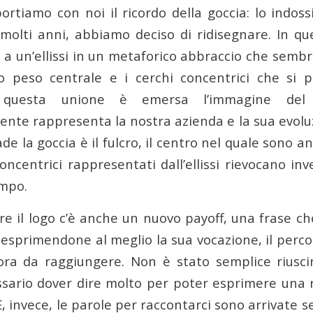
rtiamo con noi il ricordo della goccia: lo indos
molti anni, abbiamo deciso di ridisegnare. In que
a a un’ellissi in un metaforico abbraccio che sembra
uo peso centrale e i cerchi concentrici che si
a questa unione è emersa l’immagine del
ente rappresenta la nostra azienda e la sua evoluz
ade la goccia è il fulcro, il centro nel quale sono 
 concentrici rappresentati dall’ellissi rievocano in
empo.
 il logo c’è anche un nuovo payoff, una frase che
 esprimendone al meglio la sua vocazione, il perco
ora da raggiungere. Non è stato semplice riuscire
ario dover dire molto per poter esprimere una r
, invece, le parole per raccontarci sono arrivate se