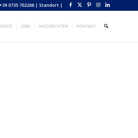
+39 0735 702266
|
Standort
|
RVICE
JOBS
NACHRICHTEN
KONTAKT