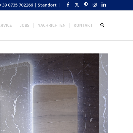
+39 0735 702266
|
Standort
|
RVICE
JOBS
NACHRICHTEN
KONTAKT