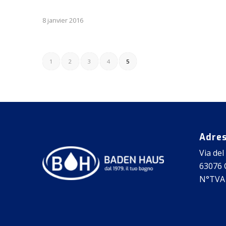
8 janvier 2016
1
2
3
4
5
Adre
Via del
63076 C
N°TVA