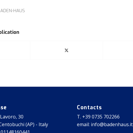
BADEN-HAUS
blication
sse
Contacts
 Lavoro, 30
T. +39 0735 702266
entobuchi (AP) - Italy
email: info@badenhaus.it
 01148160441