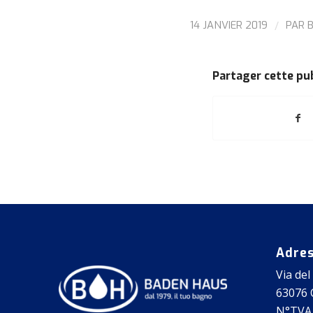
/
14 JANVIER 2019
PAR
Partager cette pu
Adre
Via del
63076 C
N°TVA