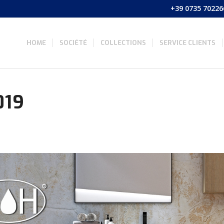
+39 0735 70226
HOME
SOCIÉTÉ
COLLECTIONS
SERVICE CLIENTS
019