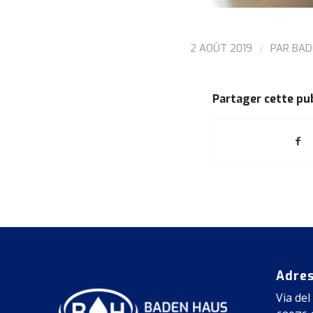
/
2 AOÛT 2019
PAR
BAD
Partager cette pu
Adre
Via del