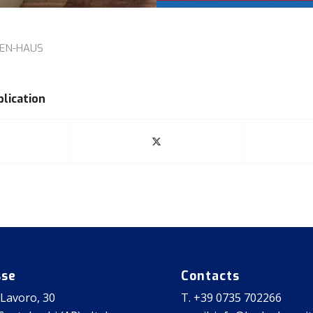
EN-HAUS
blication
sse
Contacts
 Lavoro, 30
T. +39 0735 702266