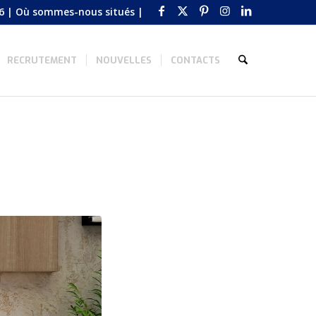
6
|
Où sommes-nous situés
|
RECRUTEMENT
NOUVELLES
CONTACTS