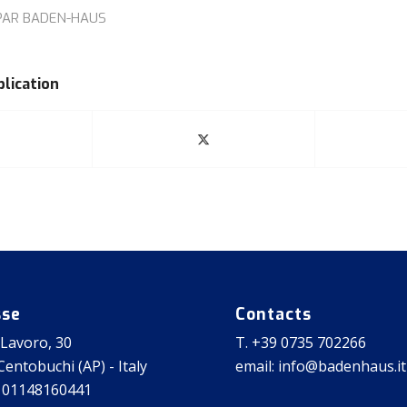
PAR
BADEN-HAUS
blication
sse
Contacts
 Lavoro, 30
T. +39 0735 702266
entobuchi (AP) - Italy
email: info@badenhaus.it
 01148160441