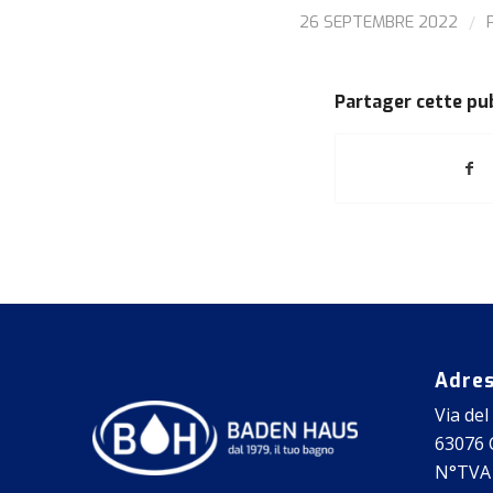
/
26 SEPTEMBRE 2022
Partager cette pu
Adre
Via del
63076 C
N°TVA