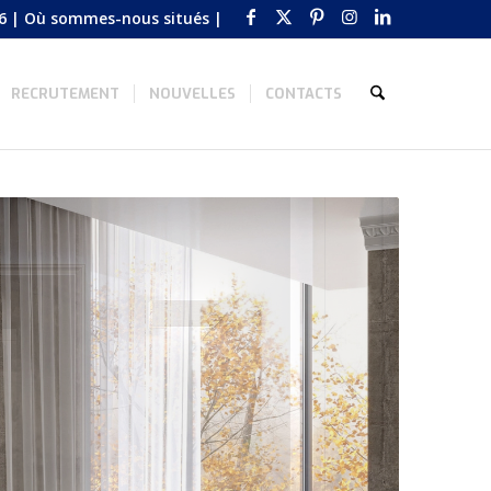
6
|
Où sommes-nous situés
|
RECRUTEMENT
NOUVELLES
CONTACTS