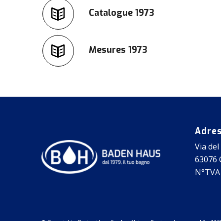
Catalogue 1973
Mesures 1973
Adre
Via del
63076 C
N°TVA