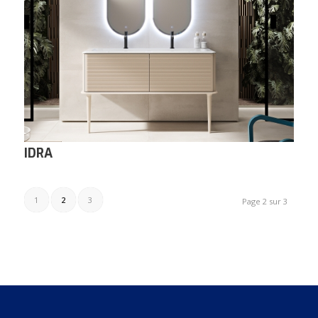
IDRA
1
2
3
Page 2 sur 3