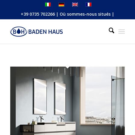
+39 0735 702266
|
Où sommes-nous situés
|