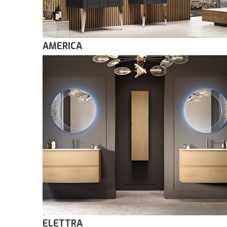
AMERICA
ELETTRA